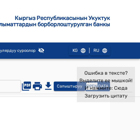
Кыргыз Республикасынын Укуктук
лыматтардын борборлоштурулган банкы
|
KG
RU
улярдуу суроолор
Ошибка в тексте?
Выделите ее мышкой!
Салыштыруу
OPEN
DATA
И нажмите:
Сюда
Загрузить цитату