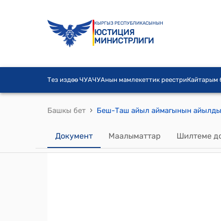
КЫРГЫЗ РЕСПУБЛИКАСЫНЫН
ЮСТИЦИЯ
МИНИСТРЛИГИ
Тез издөө ЧУА
ЧУАнын мамлекеттик реестри
Кайтарым
›
Башкы бет
Документ
Маалыматтар
Шилтеме д