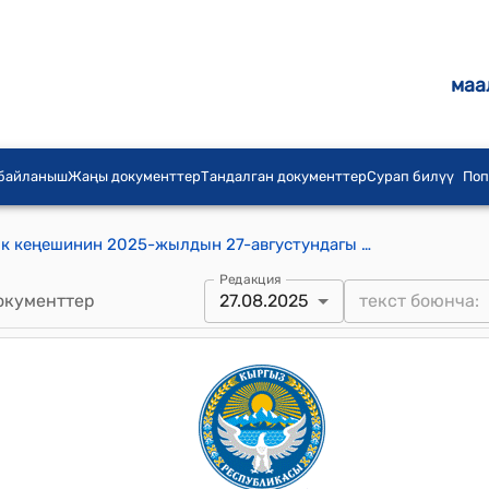
маа
 байланыш
Жаңы документтер
Тандалган документтер
Сурап билүү
Поп
Беш-Таш айыл аймагынын айылдык кеңешинин 2025-жылдын 27-августундагы № 34 "Жанкороз олуя айылынын кире беришине «Жанкороз олуя» айылынын аталышы жазылган атайын белгилерди жана Жанкороз олуянын эстелигин орнотуу үчүн жер тилкесин бөлүп берүү жөнүндө" токтому
Редакция
окументтер
27.08.2025