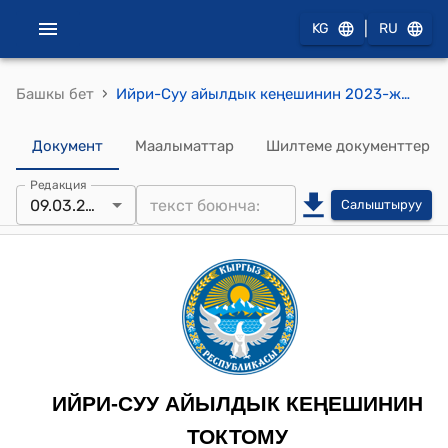
|
KG
RU
›
Башкы бет
Ийри-Суу айылдык кеңешинин 2023-жылдын 9-марты № 87 "Акмат уулу Эрмектин арызы жөнүндө" токтому
Документ
Маалыматтар
Шилтеме документтер
Редакция
09.03.2023
Салыштыруу