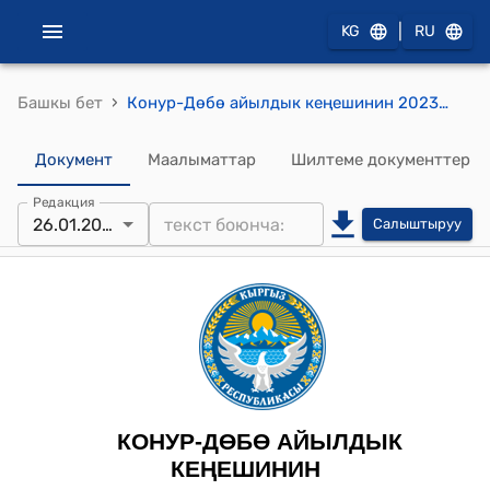
|
KG
RU
›
Башкы бет
Конур-Дөбө айылдык кеңешинин 2023-жылдын 26-январы № 18/2 "Коңур-Дөбө айыл өкмөтүнүн 2023-жылдын 1-январына карата жергиликтүү бюджетинин өздүк кирешесинен 1385,4 миң сом калган калдык акча каражатын 2023-жылдын бюджетине иштетүү жөнүндө" токтому
Документ
Маалыматтар
Шилтеме документтер
Редакция
26.01.2023
Салыштыруу