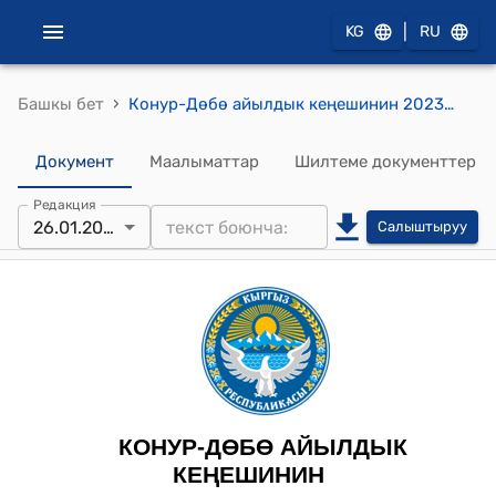
|
KG
RU
›
Башкы бет
Конур-Дөбө айылдык кеңешинин 2023-жылдын 26-январы № 18/4 "Коңур-Дөбө айылдык Кеңешинин 2023-жылга кварталдарга түзүлгөн перспективалык иш планды бекитүү жөнүндө" токтому
Документ
Маалыматтар
Шилтеме документтер
Редакция
26.01.2023
Салыштыруу