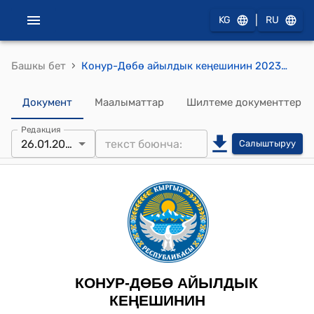
|
KG
RU
›
Башкы бет
Конур-Дөбө айылдык кеңешинин 2023-жылдын 26-январы № 18/9 "Коңур-Дөбө айыл өкмөтүнө караштуу Боз-Караган айылынын Боз-Караган -6 көчөсүндөгү №1-даректеги жеке менчик жерди максаттуу багытын өзгөртүп мечитке өткөрүп берүү жөнүндө" токтому
Документ
Маалыматтар
Шилтеме документтер
Редакция
26.01.2023
Салыштыруу