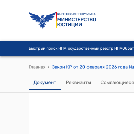
КЫРГЫЗСКАЯ РЕСПУБЛИКА
МИНИСТЕРСТВО
ЮСТИЦИИ
Быстрый поиск НПА
Государственный реестр НПА
Обрат
›
Главная
Документ
Реквизиты
Ссылающиеся