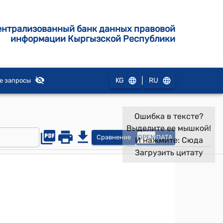
ентрализованный банк данных правовой
информации Кыргызской Республики
|
KG
RU
е запросы
Ошибка в тексте?
Выделите ее мышкой!
Сравнение
OPEN
DATA
И нажмите:
Сюда
Загрузить цитату