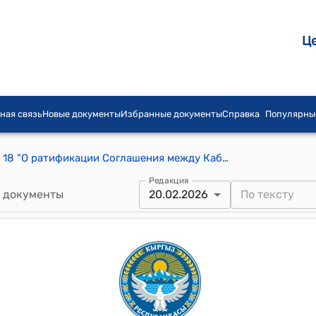
Ц
ная связь
Новые документы
Избранные документы
Справка
Популярны
Закон КР от 20 февраля 2026 года № 18 "О ратификации Соглашения между Кабинетом Министров Кыргызской Республики и Правительством Республики Казахстан о взаимном предоставлении в безвозмездное пользование зданий и земельных участков в городе Бишкеке и городе Астане для нужд Посольства Кыргызской Республики в Республике Казахстан и Посольства Республики Казахстан в Кыргызской Республике, а также резиденций Чрезвычайного и Полномочного Посла Кыргызской Республики в Республике Казахстан и Чрезвычайного и Полномочного Посла Республики Казахстан в Кыргызской Республике, подписанного 22 августа 2025 года в городе Бишкеке"
Редакция
 документы
20.02.2026