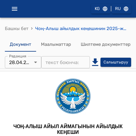
|
KG
RU
›
Башкы бет
Чоң-Алыш айылдык кеңешинин 2025-жылдын 28-апрелиндеги № 67 "Иманбекова Букен Искаковнага Чоң-Алыш айыл аймагынын “Ардактуу атуулу” наамын ыйгаруу жөнүндө" токтому
Документ
Маалыматтар
Шилтеме документтер
Редакция
28.04.2025
Салыштыруу