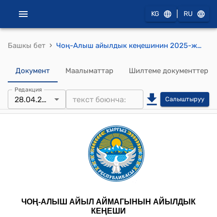
|
KG
RU
›
Башкы бет
Чоң-Алыш айылдык кеңешинин 2025-жылдын 28-апрелиндеги № 78 "Жерлерди бир категориядан башкасына которуунун же бир түрүнөн башкасына которуу (трансформациялоо) жөнүндө" токтому
Документ
Маалыматтар
Шилтеме документтер
Редакция
28.04.2025
Салыштыруу