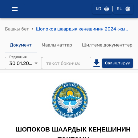
|
KG
RU
›
Башкы бет
Шопоков шаардык кеңешинин 2024-жылдын “30” үчтүн айы №150 "2024 - жылга калкты социалдык коргоо программасын бекитүү жөнүндө" токтому
Документ
Маалыматтар
Шилтеме документтер
Редакция
30.01.2024
Салыштыруу