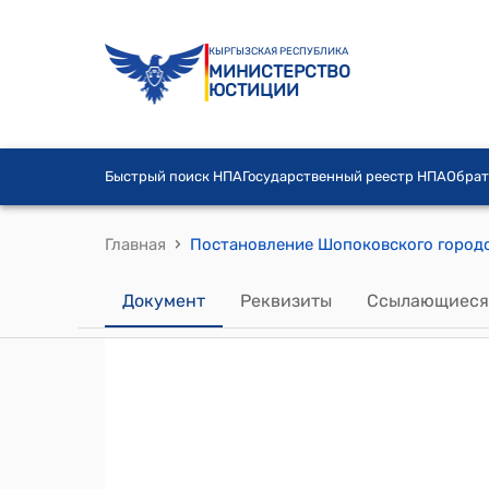
КЫРГЫЗСКАЯ РЕСПУБЛИКА
МИНИСТЕРСТВО
ЮСТИЦИИ
Быстрый поиск НПА
Государственный реестр НПА
Обрат
›
Главная
Документ
Реквизиты
Ссылающиеся