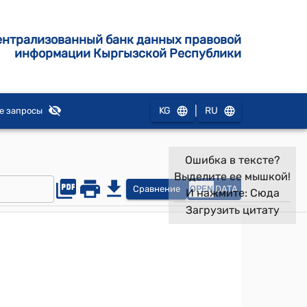
ентрализованный банк данных правовой
информации Кыргызской Республики
|
KG
RU
е запросы
Ошибка в тексте?
Выделите ее мышкой!
Сравнение
OPEN
DATA
И нажмите:
Сюда
Загрузить цитату