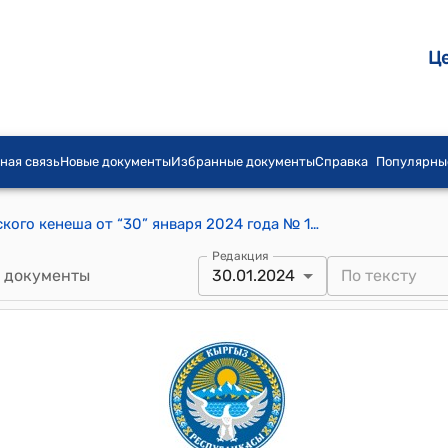
Ц
ная связь
Новые документы
Избранные документы
Справка
Популярны
Постановление Шопоковского городского кенеша от “30” января 2024 года № 152"Об оказании помощи на основе социального контракта"
Редакция
 документы
30.01.2024