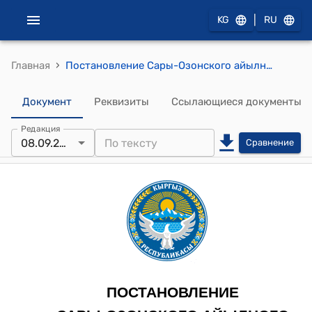
|
KG
RU
›
Главная
Постановление Сары-Озонского айылного кенеша от 15 января 2025 года № 01-7/05 "Об утверждении состава земельной комиссии по предоставлению земельных участков под ИЖС и другим земельным вопросам"
Документ
Реквизиты
Ссылающиеся документы
Редакция
08.09.2025
Сравнение