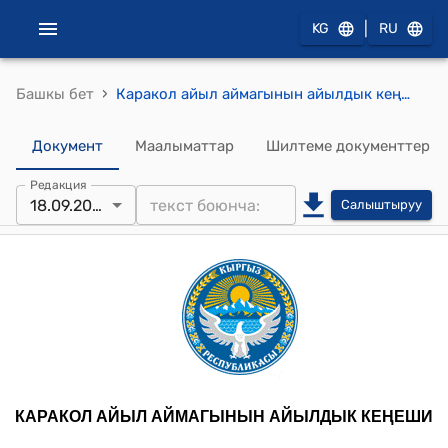
|
KG
RU
›
Башкы бет
Каракол айыл аймагынын айылдык кеңешинин кезекcиз 2025-жылдын 18-сентябрындагы № 115 "Жергиликтүү бюджеттин эркин каражаты эсебинен (Каракол айылдык кеңешинин 31.01.2025-жылдагы № 30 токтому менен) Үч-Эмчек айылына жүгөрү чабуучу техника жана айыл чарба техникаларына керектүү тетиктерди сатып алууга бөлүнгөн акча каражатынын багытын өзгөртүү жөнүндө" токтому
Документ
Маалыматтар
Шилтеме документтер
Редакция
18.09.2025
Салыштыруу