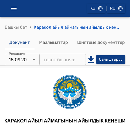
|
KG
RU
›
Башкы бет
Каракол айыл аймагынын айылдык кеңешинин кезекcиз 2025-жылдын 18-сентябрындагы № 116 "Айыл тургундарынын арыздарын кароо" токтому
Документ
Маалыматтар
Шилтеме документтер
Редакция
18.09.2025
Салыштыруу