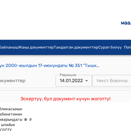
маа
 байланыш
Жаңы документтер
Тандалган документтер
Сурап билүү
Поп
Кыргыз Респуликасынын Өкмөтүнүн 2000-жылдын 17-июнундагы № 351 "Тышкы экономикалык ишмердиктин негиздери жөнүндө" Кыргыз Республикасынын Мыйзам долбоору тууралуу" токтому
Редакция
окументтер
14.01.2022
Эскертүү, бул документ күчүн жоготту!