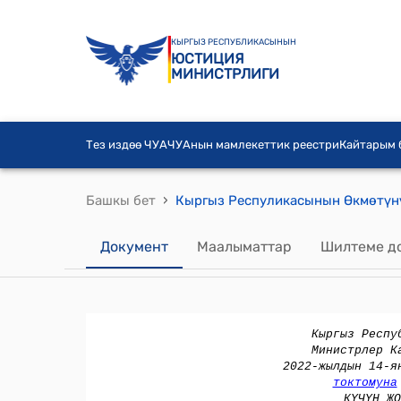
КЫРГЫЗ РЕСПУБЛИКАСЫНЫН
ЮСТИЦИЯ
МИНИСТРЛИГИ
Тез издөө ЧУА
ЧУАнын мамлекеттик реестри
Кайтарым
›
Башкы бет
Документ
Маалыматтар
Шилтеме д