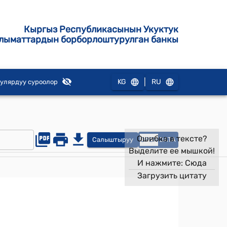
Кыргыз Республикасынын Укуктук
лыматтардын борборлоштурулган банкы
|
KG
RU
улярдуу суроолор
Ошибка в тексте?
Салыштыруу
OPEN
DATA
Выделите ее мышкой!
И нажмите:
Сюда
Загрузить цитату