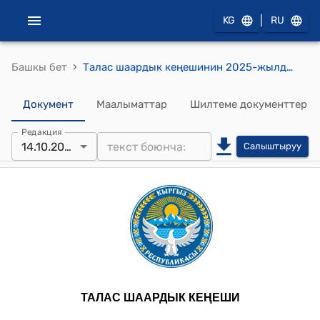
|
KG
RU
›
Башкы бет
Талас шаардык кеңешинин 2025-жылдын 14-октябрындагы № 64/6-9 "Жергиликтүү коомдоштуктардын курултайын чакыруу жөнүндө" токтому
Документ
Маалыматтар
Шилтеме документтер
Редакция
14.10.2025
Салыштыруу