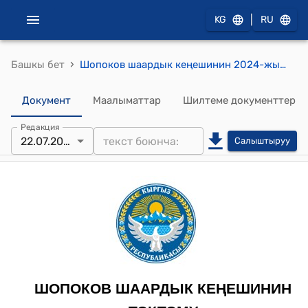
|
KG
RU
›
Башкы бет
Шопоков шаардык кеңешинин 2024-жылдын «22» теке айы № 192 "Шопоков шаардык кеңешинин төрагасынын милдеттерин аткаруу жөнүндө" токтому
Документ
Маалыматтар
Шилтеме документтер
Редакция
22.07.2024
Салыштыруу