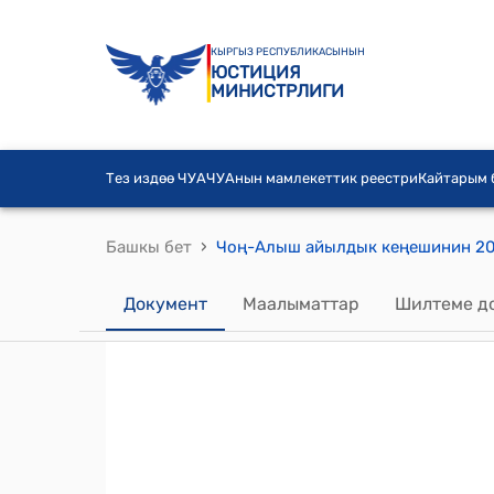
КЫРГЫЗ РЕСПУБЛИКАСЫНЫН
ЮСТИЦИЯ
МИНИСТРЛИГИ
Тез издөө ЧУА
ЧУАнын мамлекеттик реестри
Кайтарым
›
Башкы бет
Документ
Маалыматтар
Шилтеме д