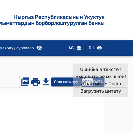
Кыргыз Республикасынын Укуктук
лыматтардын борборлоштурулган банкы
|
KG
RU
улярдуу суроолор
Ошибка в тексте?
Выделите ее мышкой!
Салыштыруу
OPEN
DATA
И нажмите:
Сюда
Загрузить цитату