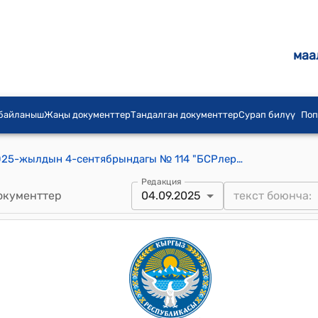
маа
 байланыш
Жаңы документтер
Тандалган документтер
Сурап билүү
Поп
Чоң-Алыш айылдык кеңешинин 2025-жылдын 4-сентябрындагы № 114 "БСРлерди тазалоо жөнүндө" токтому
Редакция
окументтер
04.09.2025