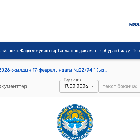
маа
 байланыш
Жаңы документтер
Тандалган документтер
Сурап билүү
Поп
Кызыл-Кыя шаардык кенешинин 2026-жылдын 17-февралындагы №22/94 "Кызыл-Кыя шаарынын 2025-жылдагы жергиликтүү бюджетинин аткарылышына өзгөртүүлөрдү жана толуктоолорду киргизүү жөнүндө" токтому
Редакция
окументтер
17.02.2026