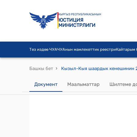
КЫРГЫЗ РЕСПУБЛИКАСЫНЫН
ЮСТИЦИЯ
МИНИСТРЛИГИ
Тез издөө ЧУА
ЧУАнын мамлекеттик реестри
Кайтарым
›
Башкы бет
Документ
Маалыматтар
Шилтеме д