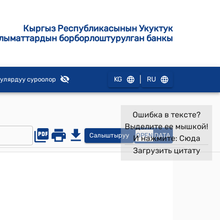
Кыргыз Республикасынын Укуктук
лыматтардын борборлоштурулган банкы
|
KG
RU
улярдуу суроолор
Ошибка в тексте?
Выделите ее мышкой!
Салыштыруу
OPEN
DATA
И нажмите:
Сюда
Загрузить цитату