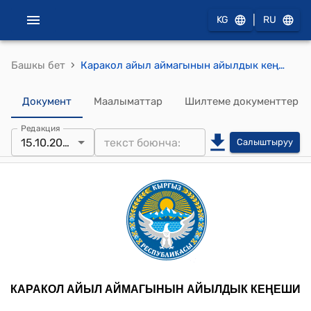
|
KG
RU
›
Башкы бет
Каракол айыл аймагынын айылдык кеңешинин кезекcиз 2025-жылдын 15-октябрындагы № 124 "Каракол айыл аймагында Жергиликтүү коомдоштуктардын жыйынын же курултайын чакыруу жөнүндө" токтому
Документ
Маалыматтар
Шилтеме документтер
Редакция
15.10.2025
Салыштыруу