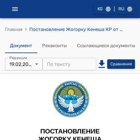
|
KG
RU
›
Главная
Постановление Жогорку Кенеша КР от 19 февраля 2026 года № 184-VIII "О принятии во втором чтении проекта Закона Кыргызской Республики "О ратификации Соглашения между Кыргызской Республикой и Итальянской Республикой о поощрении и защите инвестиций, подписанного 30 мая 2025"
Документ
Реквизиты
Ссылающиеся документы
Редакция
19.02.2026
Сравнение