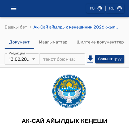
|
KG
RU
›
Башкы бет
Ак-Сай айылдык кенешинин 2026-жылдын 13-февралындагы №35 "“Ак-Сай айыл өкмөтүнүн 2026-жылга каралган жергиликтүү бюджетинин долбоорун жана 2027-2028-жылдарга божомолун бекитүү жөнүндө”" токтому
Документ
Маалыматтар
Шилтеме документтер
Редакция
13.02.2026
Салыштыруу