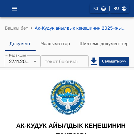
|
KG
RU
›
Башкы бет
Ак-Кудук айылдык кеңешинин 2025-жылдын 27-ноябры № 60/Х111-29 "Трансформатордук көмөкчордондорду өткөрүүгө макулдук берүү жөнүндө" токтому
Документ
Маалыматтар
Шилтеме документтер
Редакция
27.11.2025
Салыштыруу