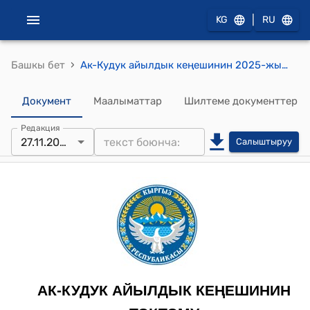
|
KG
RU
›
Башкы бет
Ак-Кудук айылдык кеңешинин 2025-жылдын 27-ноябры № 61/Х111-29 "Ак-Кудук жалпы билим берүү орто мектебине Исаков Садырбектин ысымын ыйгаруу жөнүндө" токтому
Документ
Маалыматтар
Шилтеме документтер
Редакция
27.11.2025
Салыштыруу