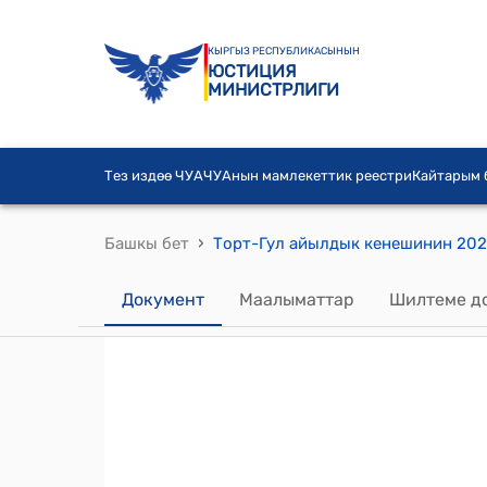
КЫРГЫЗ РЕСПУБЛИКАСЫНЫН
ЮСТИЦИЯ
МИНИСТРЛИГИ
Тез издөө ЧУА
ЧУАнын мамлекеттик реестри
Кайтарым
›
Башкы бет
Документ
Маалыматтар
Шилтеме д