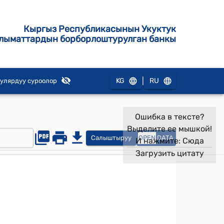
Кыргыз Республикасынын Укуктук
лыматтардын борборлоштурулган банкы
|
KG
RU
улярдуу суроолор
Ошибка в тексте?
Выделите ее мышкой!
Салыштыруу
OPEN
DATA
И нажмите:
Сюда
Загрузить цитату