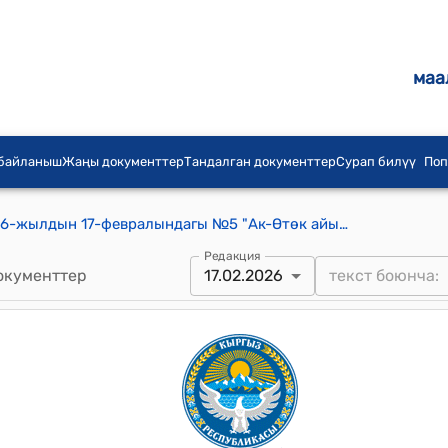
маа
 байланыш
Жаңы документтер
Тандалган документтер
Сурап билүү
Поп
Торт-Гул айылдык кенешинин 2026-жылдын 17-февралындагы №5 "Ак-Өтөк айылынын “Ак-Өтөк” башталгыч мектебине ысым ыйгаруу жөнүндө" токтому
Редакция
окументтер
17.02.2026