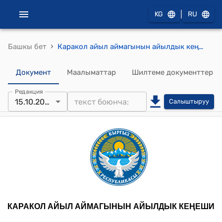
|
KG
RU
›
Башкы бет
Каракол айыл аймагынын айылдык кеңешинин кезекcиз 2025-жылдын 15-октябрындагы № 135 "Каракол айыл аймагынын Үч-Эмчек айылындагы К.Каимов атындагы орто мектебинин кошумча корпусунун ичин капиталдык ремонттон өткөрүүгө дем берүүчү үлүштүк грантка долбоор жазууга макулдук берүү жөнүндө" токтому
Документ
Маалыматтар
Шилтеме документтер
Редакция
15.10.2025
Салыштыруу