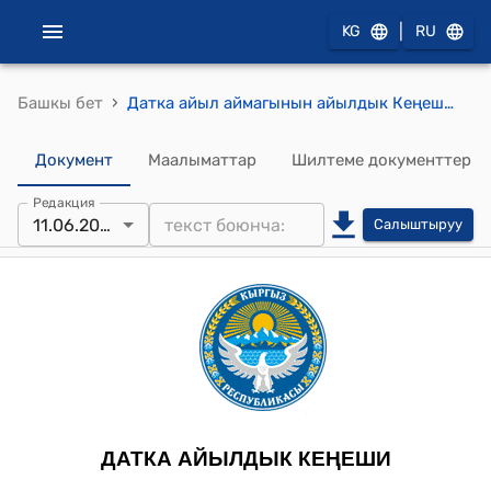
|
KG
RU
›
Башкы бет
Датка айыл аймагынын айылдык Кеңешинин 2025-жылдын 11-июнундагы №5/8 Датка айыл аймагынын Топ-Терек айылындагы №27 негизги мектебине Нишанов Оморбайдын ысымын ыйгаруу жөнүндө токтому
Документ
Маалыматтар
Шилтеме документтер
Редакция
11.06.2025
Салыштыруу