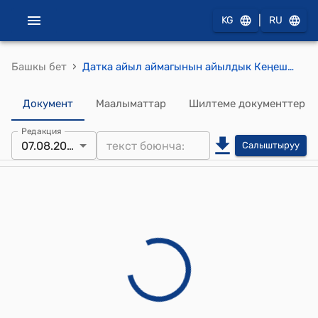
|
KG
RU
›
Башкы бет
Датка айыл аймагынын айылдык Кеңешинин 2025-жылдын 07-августундагы №2/9 Датка айыл аймагында кошумча жаңы шайлоо участкаларынын ачылышы боюнча токтому
Документ
Маалыматтар
Шилтеме документтер
Редакция
07.08.2025
Салыштыруу