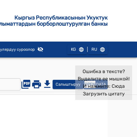
Кыргыз Республикасынын Укуктук
лыматтардын борборлоштурулган банкы
|
KG
RU
улярдуу суроолор
Ошибка в тексте?
Выделите ее мышкой!
Салыштыруу
OPEN
DATA
И нажмите:
Сюда
Загрузить цитату