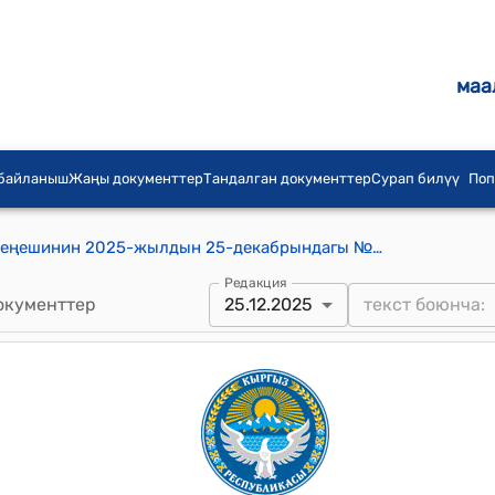
маа
 байланыш
Жаңы документтер
Тандалган документтер
Сурап билүү
Поп
Датка айыл аймагынын айылдык Кеңешинин 2025-жылдын 25-декабрындагы №5/14 Кара-Суу районунун Датка айыл аймагындагы Таштак айылындагы 1044 контурдагы жалпы 0,30 га ынгайсыз жер тилкесин Таштак айылынын тургуну Вахидов Махамаджон Набижановичке иштетүү максатында 49 жылга ижарага берүү жөнүндө токтому
Редакция
окументтер
25.12.2025