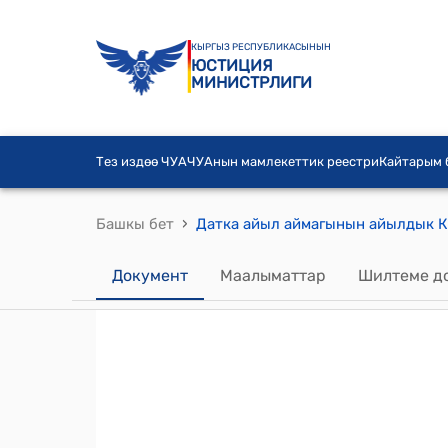
КЫРГЫЗ РЕСПУБЛИКАСЫНЫН
ЮСТИЦИЯ
МИНИСТРЛИГИ
Тез издөө ЧУА
ЧУАнын мамлекеттик реестри
Кайтарым
›
Башкы бет
Документ
Маалыматтар
Шилтеме д