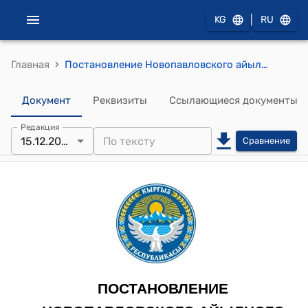
|
KG
RU
›
Главная
Постановление Новопавловского айылного кнеша от 15 декабря 2022 года №19/137 "О целевых трансфертах из республиканского бюджета"
Документ
Реквизиты
Ссылающиеся документы
Редакция
15.12.2022
Сравнение