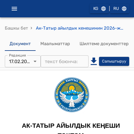
|
KG
RU
›
Башкы бет
Ак-Татыр айылдык кенешинин 2026-жылдын 17-февралындагы №66 "Жер участокторун которуштуруу (трансформациялоо) жөнүндө" токтому
Документ
Маалыматтар
Шилтеме документтер
Редакция
17.02.2026
Салыштыруу