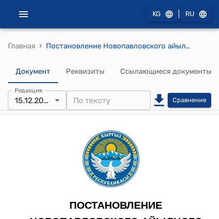
|
KG
RU
›
Главная
Постановление Новопавловского айылного кенеша от 15 декабря 2022 года №19/134 "О введении налога на имущество и утверждение зональных коэффицентов"
Документ
Реквизиты
Ссылающиеся документы
Редакция
15.12.2022
Сравнение