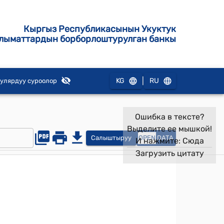
Кыргыз Республикасынын Укуктук
лыматтардын борборлоштурулган банкы
|
KG
RU
улярдуу суроолор
Ошибка в тексте?
Выделите ее мышкой!
Салыштыруу
OPEN
DATA
И нажмите:
Сюда
Загрузить цитату