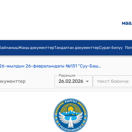
маа
 байланыш
Жаңы документтер
Тандалган документтер
Сурап билүү
Поп
суу-Башы айылдык кенешинин 2026-жылдын 26-февралындагы №131 "Суу-Башы айыл аймагындагы 2025-жылдын жыйынтыгы боюнча иштердин жалпы абалы, жергиликтүү бюджеттин, аймакты социалдык экономикалык жактан өнүгүү жана калкты социалдык жактан коргоо программаларынын аткарылышы тууралуу айыл өкмөт башчысынын отчету жөнүндө" токтому
Редакция
окументтер
26.02.2026