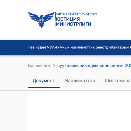
КЫРГЫЗ РЕСПУБЛИКАСЫНЫН
ЮСТИЦИЯ
МИНИСТРЛИГИ
Тез издөө ЧУА
ЧУАнын мамлекеттик реестри
Кайтарым
›
Башкы бет
Документ
Маалыматтар
Шилтеме д