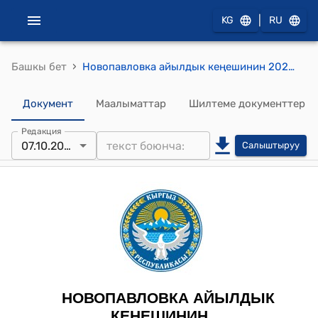
|
KG
RU
›
Башкы бет
Новопавловка айылдык кеңешинин 2022-жылдын 7-октябры № 18/128 "Көчөлөрдүн атын коюу жөнүндө" токтому
Документ
Маалыматтар
Шилтеме документтер
Редакция
07.10.2022
Салыштыруу