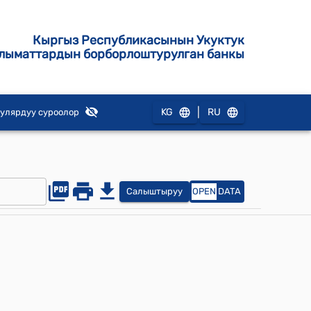
Кыргыз Республикасынын Укуктук
лыматтардын борборлоштурулган банкы
|
KG
RU
улярдуу суроолор
Салыштыруу
OPEN
DATA