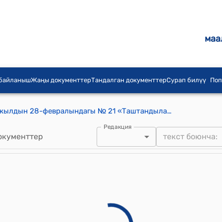
маа
 байланыш
Жаңы документтер
Тандалган документтер
Сурап билүү
Поп
Манас айылдык кеңешинин 2025-жылдын 28-февралындагы № 21 «Таштандыларды ташып чыгаруу үчүн жыйымдын ставкасын колдонууга киргизүү жана ставкасын белгилөө женүндө» токтому
Редакция
окументтер