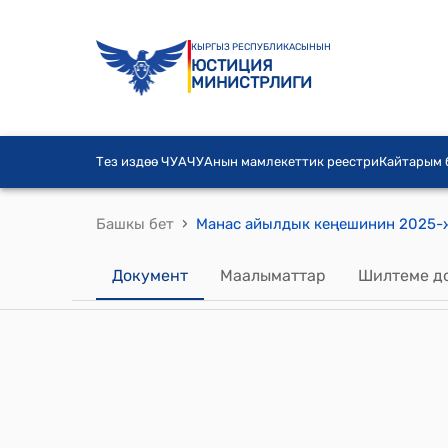
КЫРГЫЗ РЕСПУБЛИКАСЫНЫН
ЮСТИЦИЯ
МИНИСТРЛИГИ
Тез издөө ЧУА
ЧУАнын мамлекеттик реестри
Кайтарым
›
Башкы бет
Документ
Маалыматтар
Шилтеме д