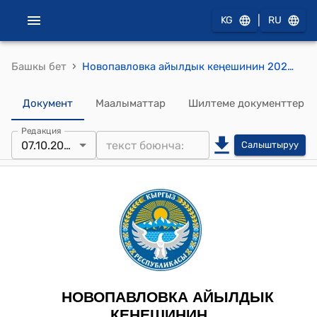
|
KG
RU
›
Башкы бет
Новопавловка айылдык кеңешинин 2022-жылдын 7-октябры № 18/125 "“Баатыр Эне” ордени жана “Эне даңкы” медалы менен сыйлоого көрсөтүү жөнүндө" токтому
Документ
Маалыматтар
Шилтеме документтер
Редакция
07.10.2022
Салыштыруу