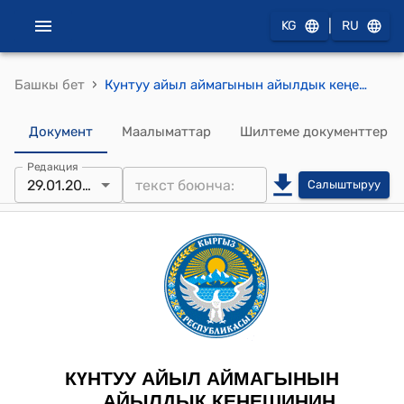
|
KG
RU
›
Башкы бет
Кунтуу айыл аймагынын айылдык кеңешинин 2025-жылдын 29-январындагы № 2/19 "Күнтуу айыл өкмөтүнүн 2025-жылга карата социалдык-экономикалык өнүгүү планын бекитүү жөнүндө" токтому
Документ
Маалыматтар
Шилтеме документтер
Редакция
29.01.2025
Салыштыруу