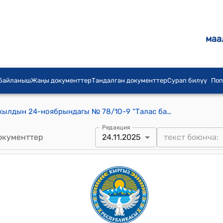
маа
 байланыш
Жаңы документтер
Тандалган документтер
Сурап билүү
Поп
Талас шаардык кеңешинин 2025-жылдын 24-ноябрындагы № 78/10-9 “Талас базар соода” комплексин Талас шаарынын муниципалдык менчигине өткөрүүгө макулдук жөнүндө" токтому
Редакция
окументтер
24.11.2025