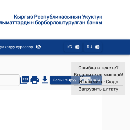
Кыргыз Республикасынын Укуктук
лыматтардын борборлоштурулган банкы
|
KG
RU
улярдуу суроолор
Ошибка в тексте?
Выделите ее мышкой!
Салыштыруу
OPEN
DATA
И нажмите:
Сюда
Загрузить цитату