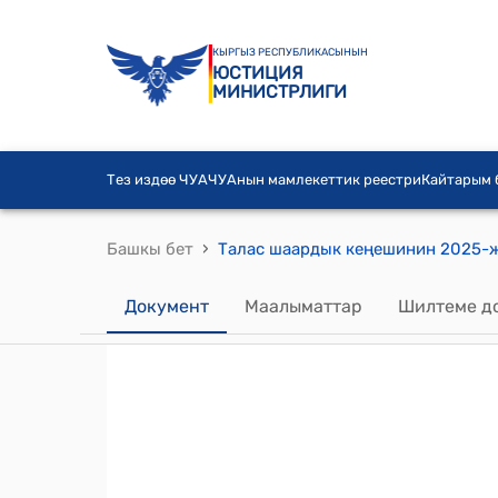
КЫРГЫЗ РЕСПУБЛИКАСЫНЫН
ЮСТИЦИЯ
МИНИСТРЛИГИ
Тез издөө ЧУА
ЧУАнын мамлекеттик реестри
Кайтарым
›
Башкы бет
Документ
Маалыматтар
Шилтеме д