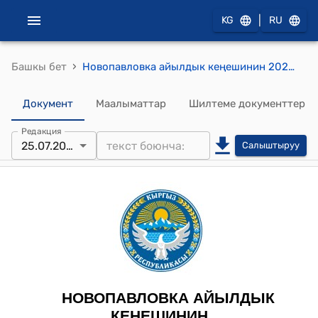
|
KG
RU
›
Башкы бет
Новопавловка айылдык кеңешинин 2022-жылдын 25-июлу № 17/120 "Республикалык бюджеттен максаттуу трансферттер жөнүндө" токтому
Документ
Маалыматтар
Шилтеме документтер
Редакция
25.07.2022
Салыштыруу