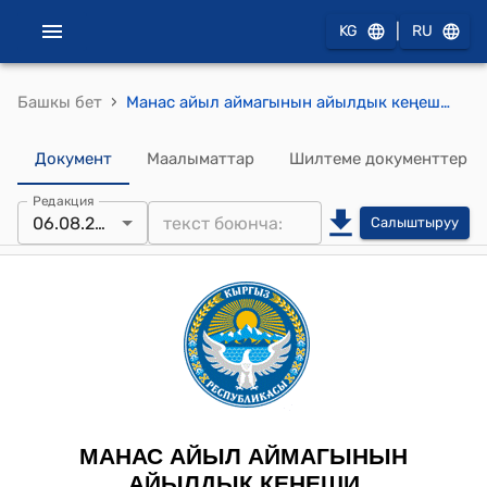
|
KG
RU
›
Башкы бет
Манас айыл аймагынын айылдык кеңешинин 2025-жылдын 6-августундагы № 43 “ Манас айыл аймагындагы билим берүү мекемелеринин Уставдарын өзгөртүү жѳнүндѳ” токтому
Документ
Маалыматтар
Шилтеме документтер
Редакция
06.08.2025
Салыштыруу