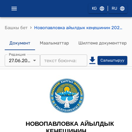
|
KG
RU
›
Башкы бет
Новопавловка айылдык кеңешинин 2022-жылдын 27-июну № 16/114 "2023-2025-жылдарга жергиликтүү бюджеттин киреше жана чыгаша бөлүгүнүн долбоорунун формасын бекитүү тууралуу" токтому
Документ
Маалыматтар
Шилтеме документтер
Редакция
27.06.2022
Салыштыруу