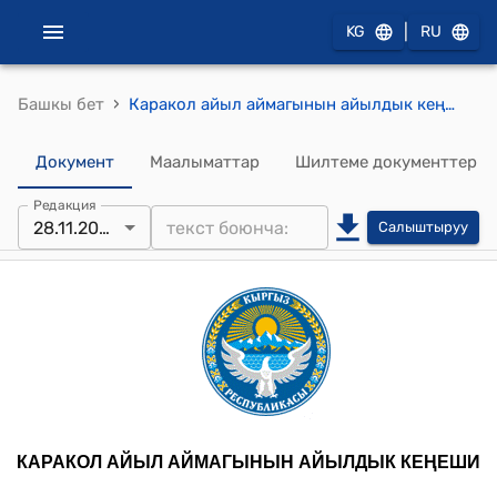
|
KG
RU
›
Башкы бет
Каракол айыл аймагынын айылдык кеңешинин кезекcиз 2025-жылдын 28-ноябрындагы № 156 "Арал айылындагы №8 УДТ имаратынын суу тутүктөрүн жаңыртууга, оңдоого жана кайрылуунун негизинде керектүү жабдууларды алууга акча каражатын бөлүү жөнүндө" токтому
Документ
Маалыматтар
Шилтеме документтер
Редакция
28.11.2025
Салыштыруу