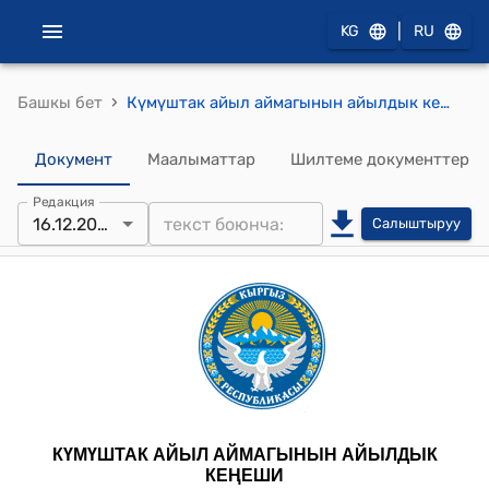
|
KG
RU
›
Башкы бет
Күмүштак айыл аймагынын айылдык кеңешинин 2025-жылдын 16-декабрындагы № 3 "Күмүштак айыл аймагынын Боо-Терек айылындагы “Сүйүн-Апа” балдар бакчасынын имаратын капиталдык ремонттон өткөрүү боюнча айыл өкмөтү тарабынан иштелип чыккан долбоорду үлүштүк дем берүүчү грантка сунуштоо жөнүндө" токтому
Документ
Маалыматтар
Шилтеме документтер
Редакция
16.12.2025
Салыштыруу