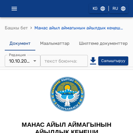
|
KG
RU
›
Башкы бет
Манас айыл аймагынын айылдык кеңешинин 2025-жылдын 10-октябрындагы № 60 «Комсомольское айылынын ФАП имаратын капиталдык оңдоо долбоорун бекитүү жана акча каражаттарын бөлүү жөнүндө» токтому
Документ
Маалыматтар
Шилтеме документтер
Редакция
10.10.2025
Салыштыруу