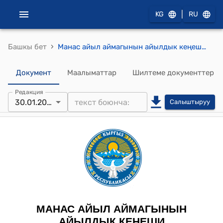
|
KG
RU
›
Башкы бет
Манас айыл аймагынын айылдык кеңешинин 2026-жылдын 30-январындагы № 1 "Токтом долбоорун бекитүү жөнүндө" токтому
Документ
Маалыматтар
Шилтеме документтер
Редакция
30.01.2026
Салыштыруу