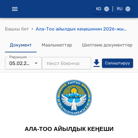
|
KG
RU
›
Башкы бет
Ала-Тоо айылдык кеңешинин 2026-жылдын 05-февралы №2 Ала-Тоо айыл өкмөтүнүн 2025-жылдын 12 айынын бюджетинин аткарылышы, 2026-жылга бюджеттин, 2027-2028-жылдарга бюджеттин долбоорун бекитүү жөнүндө токтому
Документ
Маалыматтар
Шилтеме документтер
Редакция
05.02.2026
Салыштыруу