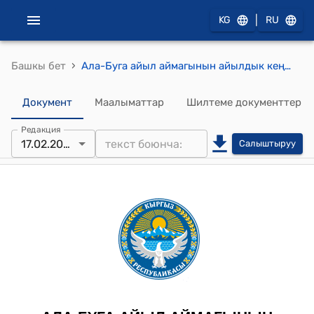
|
KG
RU
›
Башкы бет
Ала-Буга айыл аймагынын айылдык кеңешинин 2026-жылдын 17-февралындагы № 1/4 "Ала-Буга айыл аймагынын “Ардактуу атуул” наамын ыйгаруу жѳнүндѳ" Токтому
Документ
Маалыматтар
Шилтеме документтер
Редакция
17.02.2026
Салыштыруу