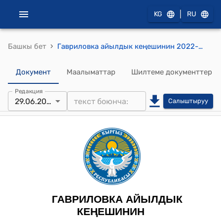
|
KG
RU
›
Башкы бет
Гавриловка айылдык кеңешинин 2022-жылдын 29 июну № 25 "Малды жайытка айдоону жана жайууну көзөмөлдөө боюнча комиссиянын курамын бекитүү жөнүндө" токтому
Документ
Маалыматтар
Шилтеме документтер
Редакция
29.06.2022
Салыштыруу