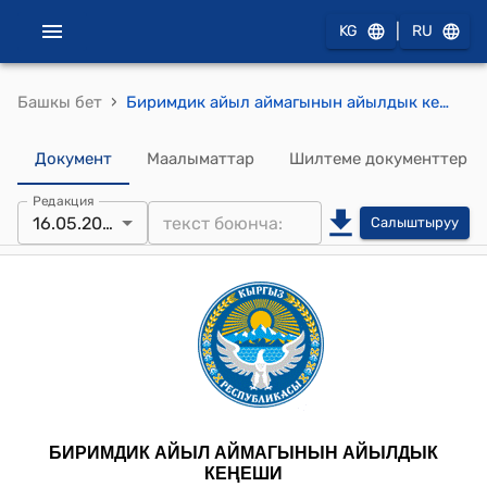
|
KG
RU
›
Башкы бет
Биримдик айыл аймагынын айылдык кеңешинин 2025-жылдын 16-майындагы № 56 “Акча каражаттарын статьядан статьяга жылдыруу” жөнүндө" токтому
Документ
Маалыматтар
Шилтеме документтер
Редакция
16.05.2025
Салыштыруу