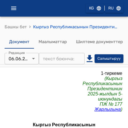
|
KG
RU
›
Башкы бет
Кыргыз Республикасынын Президентинин өзгөчө тапшырмалар боюнча атайын өкүлү жөнүндө ЖОБО
Документ
Маалыматтар
Шилтеме документтер
Редакция
06.06.2026
Салыштыруу