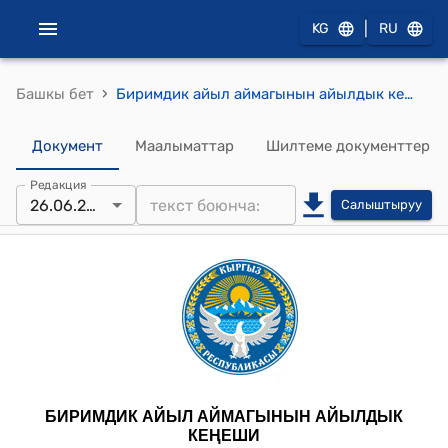
|
KG
RU
›
Башкы бет
Биримдик айыл аймагынын айылдык кеңешинин 2025-жылдын 26-июнундагы № 68 “Ак-Дөбө айылындагы Өрүк жаңы конушундагы 2-аты жок көчөгө ат коюу” жөнүндө" токтому
Документ
Маалыматтар
Шилтеме документтер
Редакция
26.06.2025
Салыштыруу